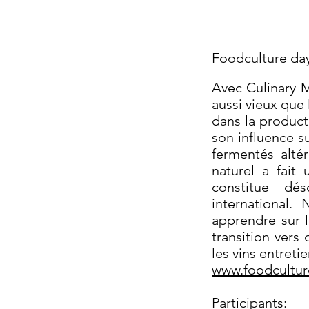
Foodculture da
Avec Culinary M
aussi vieux que 
dans la product
son influence su
fermentés altér
naturel a fait
constitue dé
international.
apprendre sur le
transition vers 
les vins entretie
www.foodcultu
Participants: